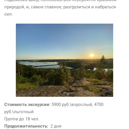
-
природой, и, самое главное, разгрузиться и набраться
9
сил.
0
4
-
6
0
9
-
8
5
-
3
1
Стоимость экскурсии:
5900 руб.\взрослый, 4700
руб.\льготный
Группа до 18 чел.
Продолжительность:
2 дня