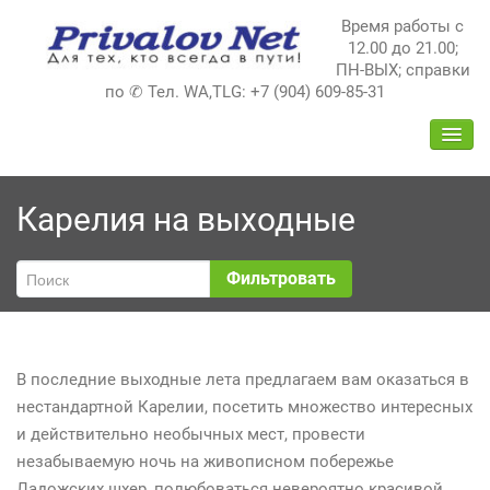
Перейти
Время работы с
к
12.00 до 21.00;
содержимому
ПН-ВЫХ; справки
по ✆ Тел. WA,TLG: +7 (904) 609-85-31
ПЕРЕ
НАВИ
Карелия на выходные
Фильтровать
В последние выходные лета предлагаем вам оказаться в
нестандартной Карелии, посетить множество интересных
и действительно необычных мест, провести
+
незабываемую ночь на живописном побережье
7
Ладожских шхер, полюбоваться невероятно красивой