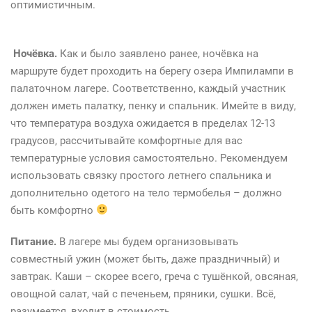
Ч
оптимистичным.
(
Ночёвка.
Как и было заявлено ранее, ночёвка на
с
маршруте будет проходить на берегу озера Импилампи в
в
палаточном лагере. Соответственно, каждый участник
к
должен иметь палатку, пенку и спальник. Имейте в виду,
2
что температура воздуха ожидается в пределах 12-13
градусов, рассчитывайте комфортные для вас
температурные условия самостоятельно. Рекомендуем
использовать связку простого летнего спальника и
дополнительно одетого на тело термобелья – должно
быть комфортно
Питание.
В лагере мы будем организовывать
совместный ужин (может быть, даже праздничный) и
завтрак. Каши – скорее всего, греча с тушёнкой, овсяная,
овощной салат, чай с печеньем, пряники, сушки. Всё,
разумеется, входит в стоимость.