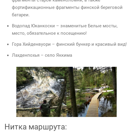
фрагменты старой каменоломни, а также
фортификационные фрагменты финской береговой
батареи.
Водопад Юканкоски – знаменитые Белые мосты,
место, обязательное к посещению!
Гора Хийденвуори – финский бункер и красивый вид!
Лахденпохья – село Яккима
Нитка маршрута: