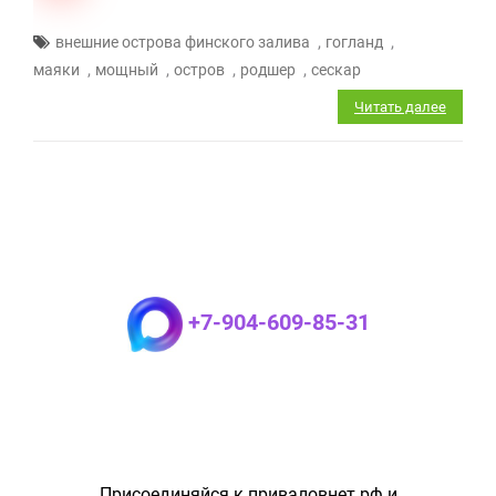
,
,
внешние острова финского залива
гогланд
,
,
,
,
маяки
мощный
остров
родшер
сескар
Читать далее
+7-904-609-85-31
Присоединяйся к приваловнет.рф и