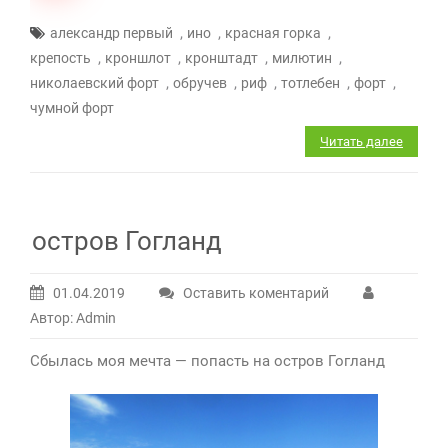
,
,
,
александр первый
ино
красная горка
,
,
,
,
крепость
кроншлот
кронштадт
милютин
,
,
,
,
,
николаевский форт
обручев
риф
тотлебен
форт
чумной форт
Читать далее
остров Гогланд
01.04.2019
Оставить коментарий
Автор: Admin
Сбылась моя мечта — попасть на остров Гогланд