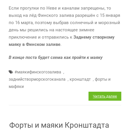
канала
Если прогулки по Неве и каналам запрещены, то
выход на лёд Финского залива разрешён с 15 января
по 16 марта, поэтому выбрав солнечный и морозный
день мы решились на настоящее зимнее
приключение и отправились к
Заднему створному
маяку в Финском заливе
.
В конце поста будет схема как пройти к маяку
,
#маякифинскогозалива
,
,
заднийстворморскогоканала
кронштадт
форты и
мафяки
Читать далее
Форты и маяки Кронштадта