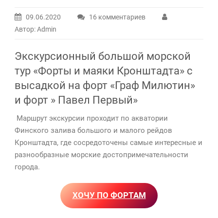
09.06.2020
16 комментариев
к
Автор: Admin
записи
Форты
Экскурсионный большой морской
и
маяки
тур «Форты и маяки Кронштадта» с
Кронштадта
высадкой на форт «Граф Милютин»
и форт » Павел Первый»
Маршрут экскурсии проходит по акватории
Финского залива большого и малого рейдов
Кронштадта, где сосредоточены самые интересные и
разнообразные морские достопримечательности
города.
ХОЧУ ПО ФОРТАМ