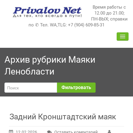
Перейти
Время работы с
к
12.00 до 21.00;
содержимому
ПН-ВЫХ; справки
по ✆ Тел. WA,TLG: +7 (904) 609-85-31
ПЕРЕ
НАВИ
Архив рубрики Маяки
Ленобласти
Фильтровать
Задний Кронштадтский маяк
12.02.2026
Оставить коментарий