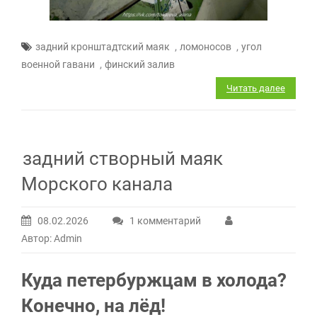
,
,
задний кронштадтский маяк
ломоносов
угол
,
военной гавани
финский залив
Читать далее
задний створный маяк
Морского канала
08.02.2026
1 комментарий
к
Автор: Admin
записи
задний
Куда петербуржцам в холода?
створный
маяк
Конечно, на лёд!
Морского