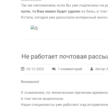
Так же напоминаем, если Вы уже подписаны на р
нулю, то Ваш емаил будет удален
из базы, в том
Кстати, сегодня уже разослали интересный анон
Не работает почтовая рассы
03.12.2023
1 комментарий
Автор: 
к
записи
Внимание!
Не
работает
К сожалению, по техническим причинам временно
почтовая
в том числе акционным.
рассылка
Наши специалисты уже работают над исправлени