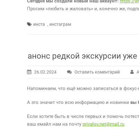
Сегодня мы создали новый наш аккаунт:
https://
у
Просим «любить и жаловать» и, конечно же, под
нас
новый
,
инста
инстаграм
инстаграм
анонс редкой экскурсии уже 
26.02.2024
Оставить коментарий
А
Напоминаем, что ещё можно записаться в фокус-
А это значит что всю информацию и новинки
вы 
Если хотите быть в числе первых и помочь потес
ваш емайл нам на почту
privalov.net@mail.ru
____________