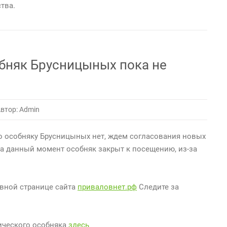
тва.
бняк Брусницыных пока не
втор: Admin
о особняку Брусницыных нет, ждем согласования новых
На данный момент особняк закрыт к посещению, из-за
авной странице сайта
приваловнет.рф
Следите за
ического особняка
здесь