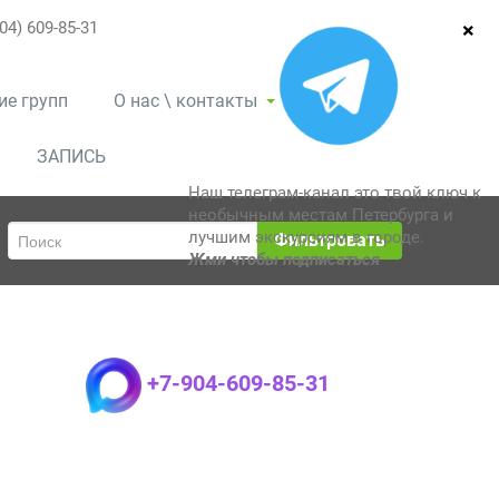
04) 609-85-31
ие групп
О нас \ контакты
ЗАПИСЬ
Наш телеграм-канал это твой ключ к
необычным местам Петербурга и
лучшим экскурсиям в городе.
Фильтровать
Жми чтобы подписаться
+7-904-609-85-31