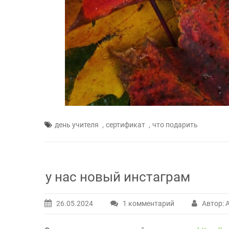
,
,
день учителя
сертификат
что подарить
у нас новый инстаграм
26.05.2024
1 комментарий
Автор: 
к
записи