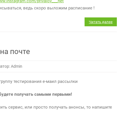
www.instagram.com/privalov___net
писываться, ведь скоро выложим расписание !
Читать далее
на почте
втор: Admin
группу тестирования е-маил рассылки
будете получать самыми первыми!
тить сервис, или просто получать анонсы, то напишите