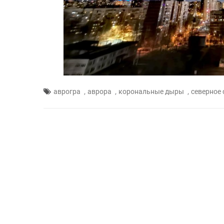
,
,
,
аврогра
аврора
корональные дыры
северное 