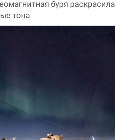
геомагнитная буря раскрасила
ные тона