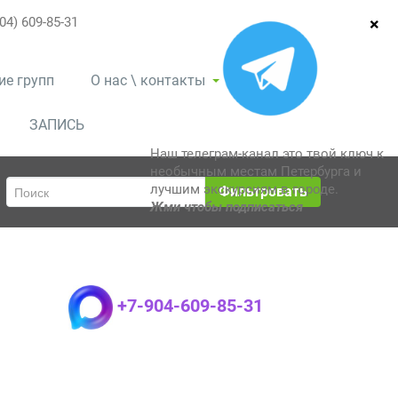
04) 609-85-31
ие групп
О нас \ контакты
ЗАПИСЬ
Наш телеграм-канал это твой ключ к
необычным местам Петербурга и
лучшим экскурсиям в городе.
Фильтровать
Жми чтобы подписаться
+7-904-609-85-31