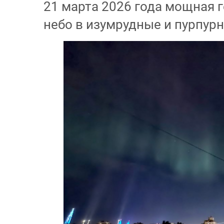
21 марта 2026 года мощная 
Минувшей
небо в изумрудные и пурпур
ночью
было
видно
северное
сияние
прямо
над
Санкт-
Петербургом