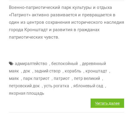
Военно-патриотический парк культуры и отдыха
«Патриот» активно развивается и превращается в
один из центров сохранения исторического наследия
города Кронштадт и развития в гражданах
патриотических чувств.
,
,
адмиралтейство
беспокойный
деревянный
,
,
,
,
,
маяк
док
задний створ
корабль
кронштадт
,
,
,
,
маяк
парк патриот
патриот
петр великий
,
,
,
петровский док
усть рогатка
яблоневый сад
якорная площадь
Читать далее