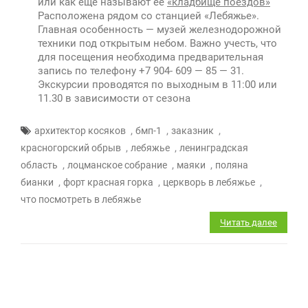
или как еще называют ее
«кладбище поездов»
Расположена рядом со станцией «Лебяжье».
Главная особенность — музей железнодорожной
техники под открытым небом. Важно учесть, что
для посещения необходима предварительная
запись по телефону +7 904- 609 — 85 — 31.
Экскурсии проводятся по выходным в 11:00 или
11.30 в зависимости от сезона
,
,
,
архитектор косяков
бмп-1
заказник
,
,
красногорский обрыв
лебяжье
ленинградская
,
,
,
область
лоцманское собрание
маяки
поляна
,
,
,
бианки
форт красная горка
церкворь в лебяжье
что посмотреть в лебяжье
Читать далее