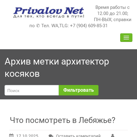
Перейти
Время работы с
к
12.00 до 21.00;
содержимому
ПН-ВЫХ; справки
по ✆ Тел. WA,TLG: +7 (904) 609-85-31
ПЕРЕ
НАВИ
Архив метки
архитектор
косяков
Фильтровать
Что посмотреть в Лебяжье?
17.10.2025
Оставить коментарий