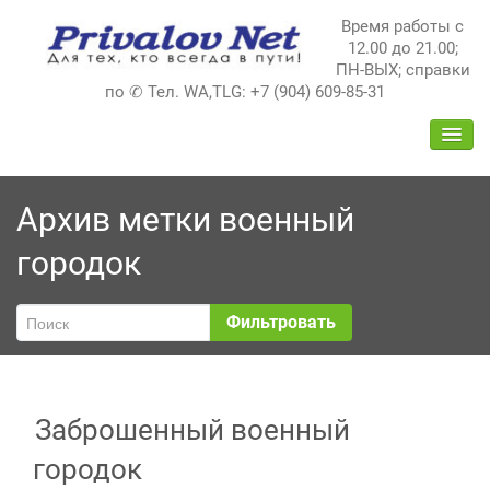
Перейти
Время работы с
к
12.00 до 21.00;
содержимому
ПН-ВЫХ; справки
по ✆ Тел. WA,TLG: +7 (904) 609-85-31
ПЕРЕ
НАВИ
Архив метки
военный
городок
Фильтровать
Заброшенный военный
городок