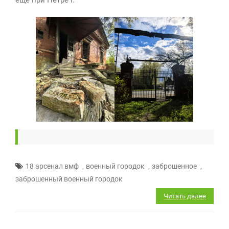
еще при Петре I.
,
,
,
18 арсенал вмф
военный городок
заброшенное
заброшенный военный городок
Читать далее