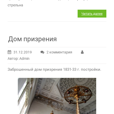
стрельна
Читать далее
Дом призрения
31.12.2019
2 комментария
к
Автор: Admin
записи
Дом
Заброшенный дом призрения 1831-33 г. постройки.
призрения