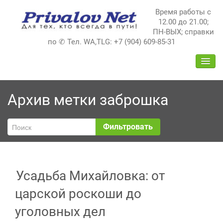
Перейти
Время работы с
к
12.00 до 21.00;
содержимому
ПН-ВЫХ; справки
по ✆ Тел. WA,TLG: +7 (904) 609-85-31
ПЕРЕ
НАВИ
Архив метки
заброшка
Фильтровать
Усадьба Михайловка: от
царской роскоши до
уголовных дел