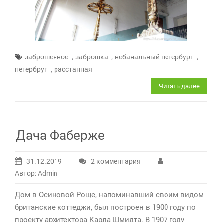
,
,
,
заброшенное
заброшка
небанальный петербург
,
петербруг
расстанная
Читать далее
Дача Фаберже
31.12.2019
2 комментария
к
Автор: Admin
записи
Дача
Дом в Осиновой Роще, напоминавший своим видом
Фаберже
британские коттеджи, был построен в 1900 году по
проекту архитектора Карла Шмидта. В 1907 году