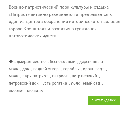
Военно-патриотический парк культуры и отдыха
«Патриот» активно развивается и превращается в
один из центров сохранения исторического наследия
города Кронштадт и развития в гражданах
патриотических чувств.
,
,
адмиралтейство
беспокойный
деревянный
,
,
,
,
,
маяк
док
задний створ
корабль
кронштадт
,
,
,
,
маяк
парк патриот
патриот
петр великий
,
,
,
петровский док
усть рогатка
яблоневый сад
якорная площадь
Читать далее