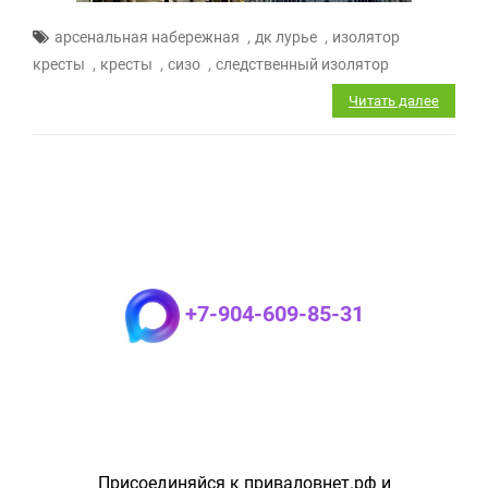
,
,
арсенальная набережная
дк лурье
изолятор
,
,
,
кресты
кресты
сизо
следственный изолятор
Читать далее
+7-904-609-85-31
Присоединяйся к приваловнет.рф и