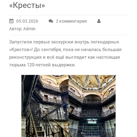
«Кресты»
05.03.2026
2 комментария
к
Автор: Admin
записи
Первые
Запустили первые экскурсии внутрь легендарных
экскурсии
«Крестов»! До сентября, пока не началась большая
в
реконструкция и всё ещё выглядит как настоящая
легендарный
тюрьма 120-летней выдержки.
изолятор
«Кресты»