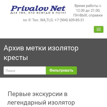
Перейти
Время работы с
к
12.00 до 21.00;
содержимому
ПН-ВЫХ; справки
по ✆ Тел. WA,TLG: +7 (904) 609-85-31
ПЕРЕ
НАВИ
Архив метки
изолятор
кресты
Фильтровать
Первые экскурсии в
легендарный изолятор