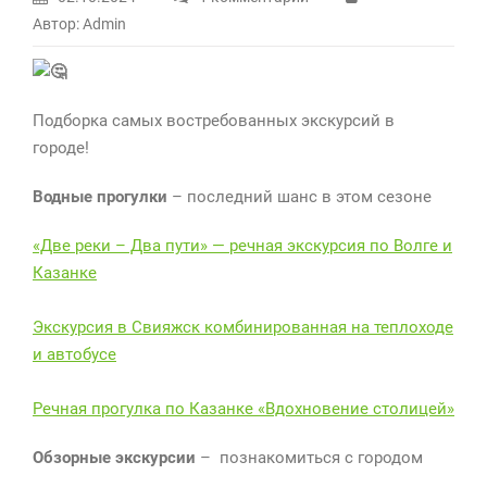
к
Автор: Admin
записи
Что
посмотреть
в
Подборка самых востребованных экскурсий в
Казани?
городе!
Водные прогулки
– последний шанс в этом сезоне
«Две реки – Два пути» — речная экскурсия по Волге и
Казанке
Экскурсия в Свияжск комбинированная на теплоходе
и автобусе
Речная прогулка по Казанке «Вдохновение столицей»
Обзорные экскурсии
– познакомиться с городом