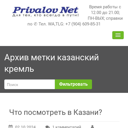
Перейти
Время работы с
к
12.00 до 21.00;
содержимому
ПН-ВЫХ; справки
по ✆ Тел. WA,TLG: +7 (904) 609-85-31
ПЕРЕ
НАВИ
Архив метки
казанский
кремль
Фильтровать
Что посмотреть в Казани?
02.10.2024
1 комментарий