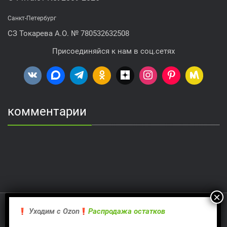
Санкт-Петербург
СЗ Токарева А.О. № 780532632508
Присоединяйся к нам в соц.сетях
комментарии
Proudly powered by WordPress
| Theme:
Rambo
by Webriti
Уходим с Оzon
Распродажа остатков