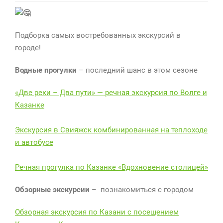
Что
посмотреть
в
Подборка самых востребованных экскурсий в
Казани?
городе!
Водные прогулки
– последний шанс в этом сезоне
«Две реки – Два пути» — речная экскурсия по Волге и
Казанке
Экскурсия в Свияжск комбинированная на теплоходе
и автобусе
Речная прогулка по Казанке «Вдохновение столицей»
Обзорные экскурсии
– познакомиться с городом
Обзорная экскурсия по Казани с посещением