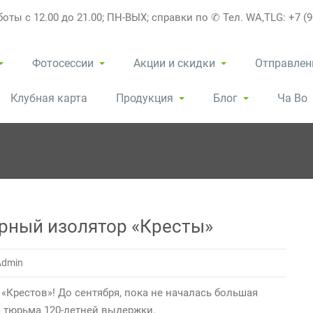
оты с 12.00 до 21.00; ПН-ВЫХ; справки по ✆ Тел. WA,TLG: +7 (9
Фотосессии
Акции и скидки
Отправлен
Клубная карта
Продукция
Блог
Ча Во
арный изолятор «Кресты»
Admin
«Крестов»! До сентября, пока не началась большая
я тюрьма 120-летней выдержки.