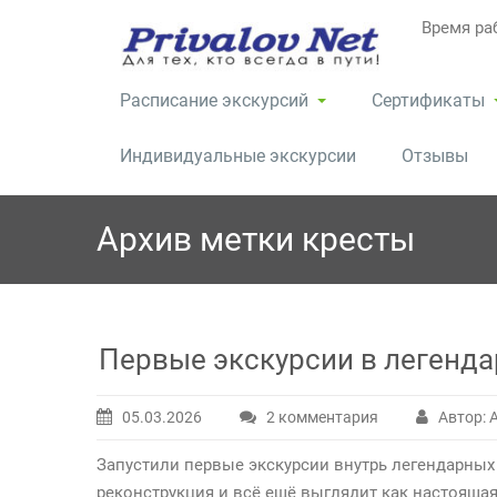
Перейти
Время раб
к
содержимому
Расписание экскурсий
Сертификаты
Индивидуальные экскурсии
Отзывы
Архив метки
кресты
Первые экскурсии в легенд
05.03.2026
2 комментария
Автор: 
к
записи
Запустили первые экскурсии внутрь легендарных 
Первые
реконструкция и всё ещё выглядит как настояща