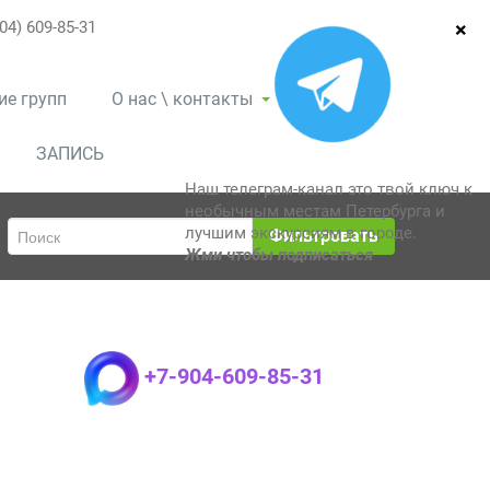
04) 609-85-31
ие групп
О нас \ контакты
ЗАПИСЬ
Наш телеграм-канал это твой ключ к
необычным местам Петербурга и
лучшим экскурсиям в городе.
Фильтровать
Жми чтобы подписаться
+7-904-609-85-31