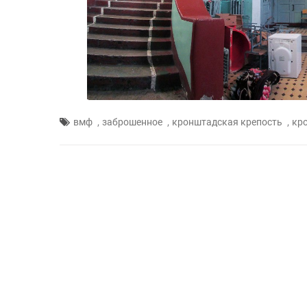
,
,
,
вмф
заброшенное
кронштадская крепость
кр