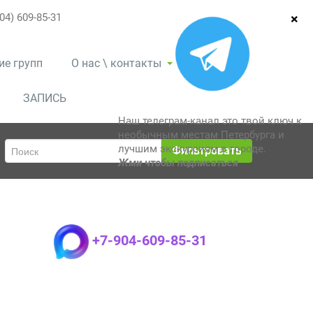
04) 609-85-31
ие групп
О нас \ контакты
ЗАПИСЬ
Наш телеграм-канал это твой ключ к
необычным местам Петербурга и
лучшим экскурсиям в городе.
Фильтровать
Жми чтобы подписаться
+7-904-609-85-31