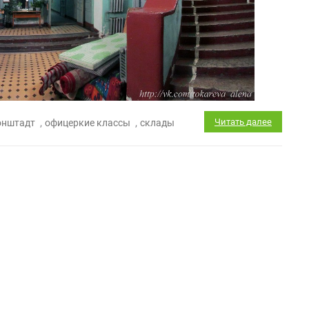
,
,
Читать далее
онштадт
офицеркие классы
склады