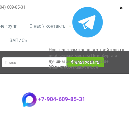
04) 609-85-31
ие групп
О нас \ контакты
ЗАПИСЬ
Наш телеграм-канал это твой ключ к
необычным местам Петербурга и
лучшим экскурсиям в городе.
Фильтровать
Жми чтобы подписаться
+7-904-609-85-31