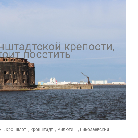
нштадтской крепости,
тоит посетить
,
,
,
,
ь
кроншлот
кронштадт
милютин
николаевский