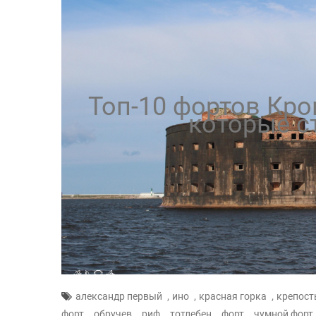
Топ-10 фортов Кро
которые с
,
,
,
александр первый
ино
красная горка
крепост
,
,
,
,
,
форт
обручев
риф
тотлебен
форт
чумной форт