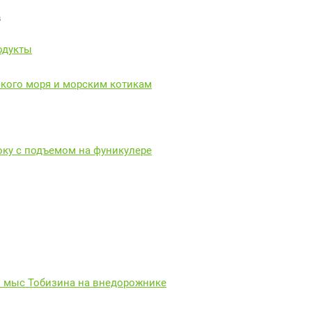
в
одукты
ского моря и морским котикам
оку с подъемом на фуникулере
+ мыс Тобизина на внедорожнике