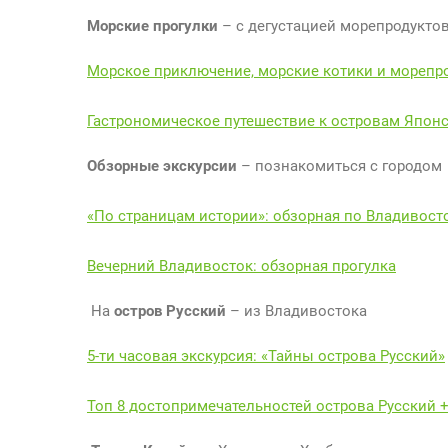
Морские прогулки
– с дегустацией морепродукто
Морское приключение, морские котики и морепр
Гастрономическое путешествие к островам Япон
Обзорные экскурсии
– познакомиться с городом
«По страницам истории»: обзорная по Владивост
Вечерний Владивосток: обзорная прогулка
На
остров Русский
– из Владивостока
5-ти часовая экскурсия: «Тайны острова Русский»
Топ 8 достопримечательностей острова Русский 