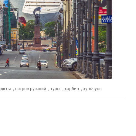
,
,
,
,
одкты
остров русский
туры
харбин
хуньчунь