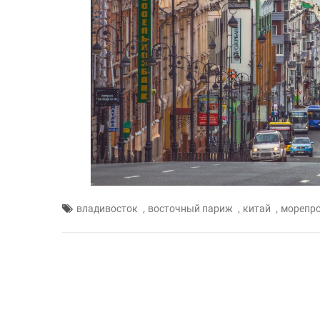
,
,
,
владивосток
восточный париж
китай
морепр