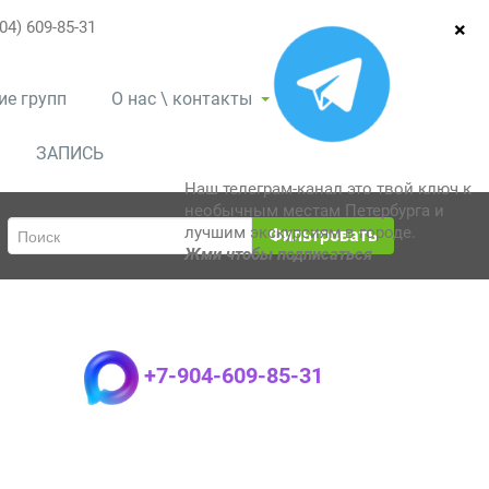
04) 609-85-31
ие групп
О нас \ контакты
ЗАПИСЬ
Наш телеграм-канал это твой ключ к
необычным местам Петербурга и
лучшим экскурсиям в городе.
Фильтровать
Жми чтобы подписаться
+7-904-609-85-31