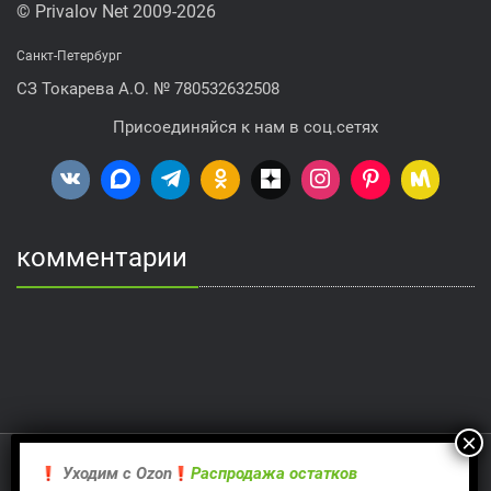
© Privalov Net 2009-2026
Санкт-Петербург
СЗ Токарева А.О. № 780532632508
Присоединяйся к нам в соц.сетях
комментарии
Proudly powered by WordPress
| Theme:
Rambo
by Webriti
Уходим с Оzon
Распродажа остатков