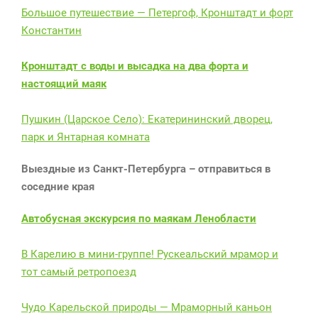
Большое путешествие — Петергоф, Кронштадт и форт
Константин
Кронштадт с воды и высадка на два форта и
настоящий маяк
Пушкин (Царское Село): Екатерининский дворец,
парк и Янтарная комната
Выездные из Санкт-Петербурга – отправиться в
соседние края
Автобусная экскурсия по маякам Ленобласти
В Карелию в мини-группе! Рускеальский мрамор и
тот самый ретропоезд
Чудо Карельской природы — Мраморный каньон