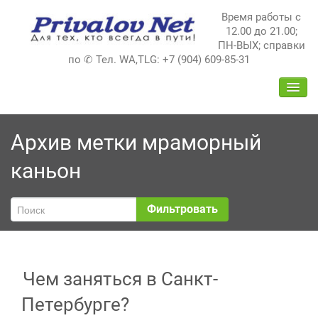
Перейти
Время работы с
к
12.00 до 21.00;
содержимому
ПН-ВЫХ; справки
по ✆ Тел. WA,TLG: +7 (904) 609-85-31
ПЕРЕ
НАВИ
Архив метки
мраморный
каньон
Фильтровать
Чем заняться в Санкт-
Петербурге?