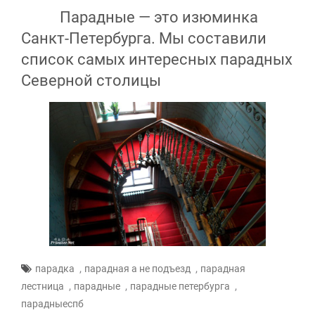
Парадные
Парадные — это изюминка
Санкт-Петербурга. Мы составили
список самых интересных парадных
Северной столицы
,
,
парадка
парадная а не подъезд
парадная
,
,
,
лестница
парадные
парадные петербурга
парадныеспб