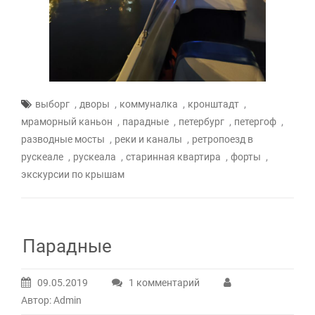
,
,
,
,
выборг
дворы
коммуналка
кронштадт
,
,
,
,
мраморный каньон
парадные
петербург
петергоф
,
,
разводные мосты
реки и каналы
ретропоезд в
,
,
,
,
рускеале
рускеала
старинная квартира
форты
экскурсии по крышам
Парадные
09.05.2019
1 комментарий
к
Автор: Admin
записи