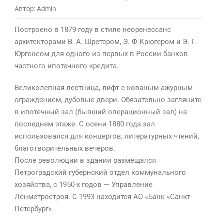
Автор: Admin
записи
Здание
Построено в 1879 году в стиле неоренессанс
городского
архитекторами В. А. Шретером, Э. Ф Крюгером и Э. Г.
кредитного
Юргенсом для одного из первых в России банков
общества
частного ипотечного кредита.
Великолепная лестница, лифт с кованым ажурным
ограждением, дубовые двери. Обязательно загляните
в ипотечный зал (бывший операционный зал) на
последнем этаже. С осени 1880 года зал
использовался для концертов, литературных чтений,
благотворительных вечеров.
После революции в здании размещался
Петроградский губернский отдел коммунального
хозяйства, с 1950-х годов — Управление
Ленметростроя. С 1993 находится АО «Банк «Санкт-
Петербург»