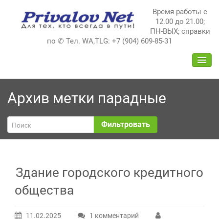
Перейти
Время работы с
к
12.00 до 21.00;
содержимому
ПН-ВЫХ; справки
по ✆ Тел. WA,TLG: +7 (904) 609-85-31
ПЕРЕ
НАВИ
Архив метки
парадные
Фильтровать
Здание городского кредитного
общества
11.02.2025
1 комментарий
к