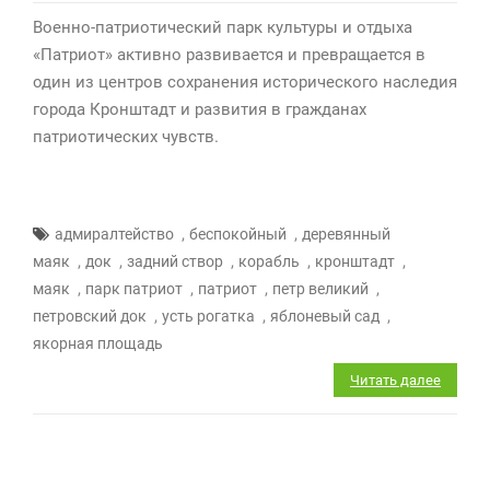
Военно-патриотический парк культуры и отдыха
«Патриот» активно развивается и превращается в
один из центров сохранения исторического наследия
города Кронштадт и развития в гражданах
патриотических чувств.
,
,
адмиралтейство
беспокойный
деревянный
,
,
,
,
,
маяк
док
задний створ
корабль
кронштадт
,
,
,
,
маяк
парк патриот
патриот
петр великий
,
,
,
петровский док
усть рогатка
яблоневый сад
якорная площадь
Читать далее