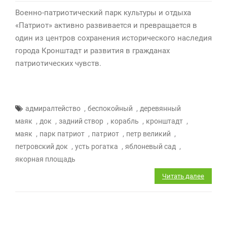
Военно-патриотический парк культуры и отдыха
«Патриот» активно развивается и превращается в
один из центров сохранения исторического наследия
города Кронштадт и развития в гражданах
патриотических чувств.
,
,
адмиралтейство
беспокойный
деревянный
,
,
,
,
,
маяк
док
задний створ
корабль
кронштадт
,
,
,
,
маяк
парк патриот
патриот
петр великий
,
,
,
петровский док
усть рогатка
яблоневый сад
якорная площадь
Читать далее