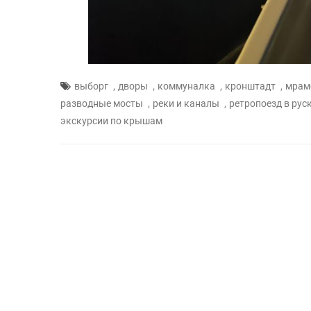
,
,
,
,
выборг
дворы
коммуналка
кронштадт
мрам
,
,
разводные мосты
реки и каналы
ретропоезд в рус
экскурсии по крышам