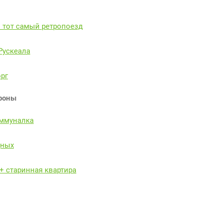
и тот самый ретропоезд
Рускеала
орг
ороны
оммуналка
дных
 + старинная квартира