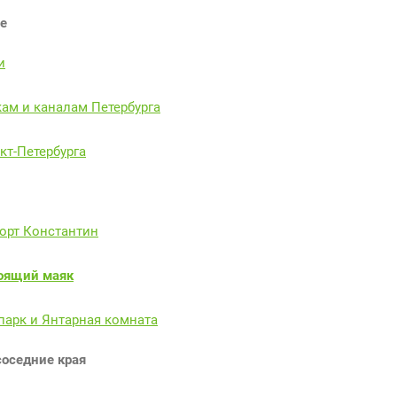
е
и
ам и каналам Петербурга
кт-Петербурга
орт Константин
тоящий маяк
парк и Янтарная комната
соседние края