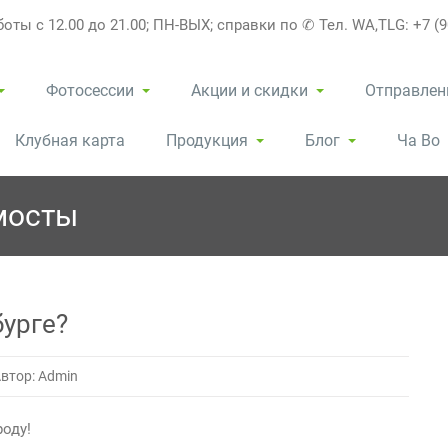
оты с 12.00 до 21.00; ПН-ВЫХ; справки по ✆ Тел. WA,TLG: +7 (9
Фотосессии
Акции и скидки
Отправлен
Клубная карта
Продукция
Блог
Ча Во
мосты
бурге?
втор: Admin
оду!