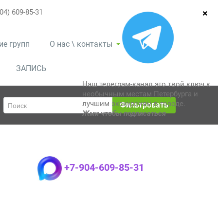
04) 609-85-31
ие групп
О нас \ контакты
ЗАПИСЬ
Наш телеграм-канал это твой ключ к
необычным местам Петербурга и
лучшим экскурсиям в городе.
Фильтровать
Жми чтобы подписаться
+7-904-609-85-31