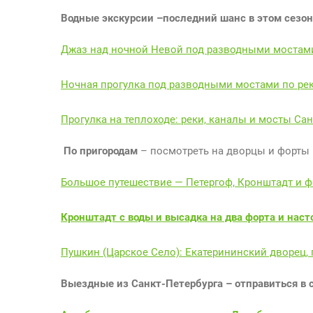
Водные экскурсии –последний шанс в этом сезон
Джаз над ночной Невой под разводными мостам
Ночная прогулка под разводными мостами по рек
Прогулка на теплоходе: реки, каналы и мосты Сан
По пригородам
– посмотреть на дворцы и форты
Большое путешествие — Петергоф, Кронштадт и ф
Кронштадт с воды и высадка на два форта и нас
Пушкин (Царское Село): Екатерининский дворец, 
Выездные из Санкт-Петербурга – отправиться в 