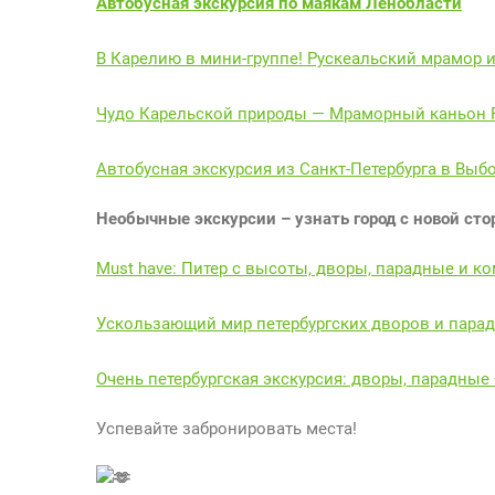
Автобусная экскурсия по маякам Ленобласти
В Карелию в мини-группе! Рускеальский мрамор 
Чудо Карельской природы — Мраморный каньон 
Автобусная экскурсия из Санкт-Петербурга в Выб
Необычные экскурсии – узнать город с новой ст
Must have: Питер с высоты, дворы, парадные и к
Ускользающий мир петербургских дворов и пара
Очень петербургская экскурсия: дворы, парадные
Успевайте забронировать места!