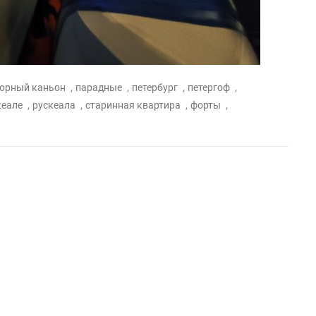
,
,
,
,
орный каньон
парадные
петербург
петергоф
,
,
,
,
кеале
рускеала
старинная квартира
форты