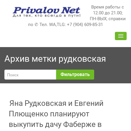
Перейти
Время работы с
к
12.00 до 21.00;
содержимому
ПН-ВЫХ; справки
по ✆ Тел. WA,TLG: +7 (904) 609-85-31
ПЕРЕ
НАВИ
Архив метки
рудковская
Фильтровать
Яна Рудковская и Евгений
Плющенко планируют
выкупить дачу Фаберже в