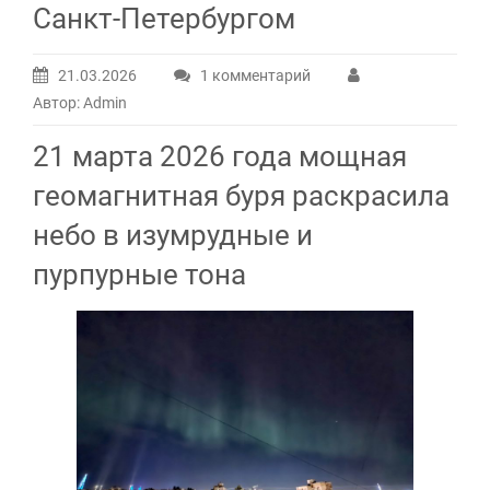
Санкт-Петербургом
21.03.2026
1 комментарий
к
Автор: Admin
записи
Минувшей
21 марта 2026 года мощная
ночью
геомагнитная буря раскрасила
было
видно
небо в изумрудные и
северное
пурпурные тона
сияние
прямо
над
Санкт-
Петербургом