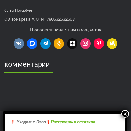
Санкт-Петербург
СЗ Токарева А.О. № 780532632508
Присоединяйся к нам в соц.сетях
комментарии
Proudly powered by WordPress
| Theme:
Rambo
by Webriti
Уходим с Оzon
Распродажа остатков