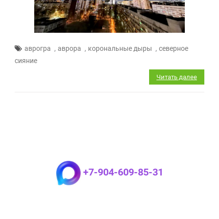
,
,
,
аврогра
аврора
корональные дыры
северное
сияние
Читать далее
+7-904-609-85-31