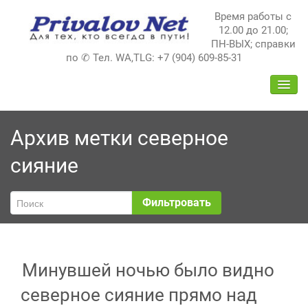
Перейти
Время работы с
к
12.00 до 21.00;
содержимому
ПН-ВЫХ; справки
по ✆ Тел. WA,TLG: +7 (904) 609-85-31
ПЕРЕ
НАВИ
Архив метки
северное
сияние
Фильтровать
Минувшей ночью было видно
северное сияние прямо над