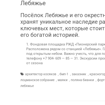
Лебяжье
Посёлок Лебяжье и его окрест
хранят уникальное наследие ра
ключевых мест, которые стоит
его богатой историей.
Фондовая площадка РЖД «Пионерский парк
Расположена рядом со станцией «Лебяжье». 
под открытым небом. Важно учесть, что для 
телефону +7 904- 609 — 85 — 31. Экскурсии пр
от сезона
,
,
,
архитектор косяков
бмп-1
заказник
красного
,
,
,
лоцманское собрание
маяки
поляна бианки
форт
лебяжье