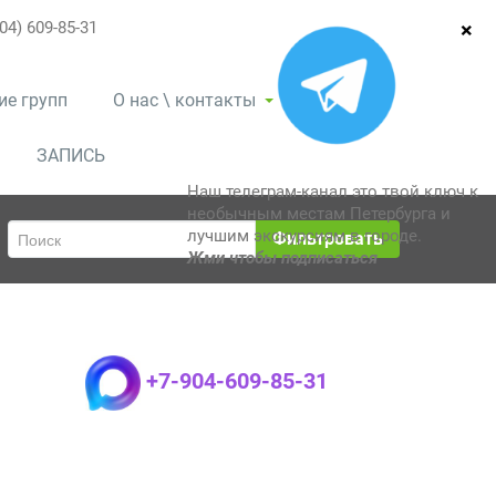
04) 609-85-31
ие групп
О нас \ контакты
ЗАПИСЬ
Наш телеграм-канал это твой ключ к
необычным местам Петербурга и
лучшим экскурсиям в городе.
Фильтровать
Жми чтобы подписаться
+7-904-609-85-31