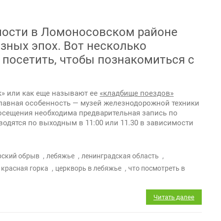
ности в Ломоносовском районе
зных эпох. Вот несколько
 посетить, чтобы познакомиться с
» или как еще называют ее
«кладбище поездов»
Главная особенность — музей железнодорожной техники
посещения необходима предварительная запись по
оводятся по выходным в 11:00 или 11.30 в зависимости
,
,
,
рский обрыв
лебяжье
ленинградская область
,
,
 красная горка
церкворь в лебяжье
что посмотреть в
Читать далее