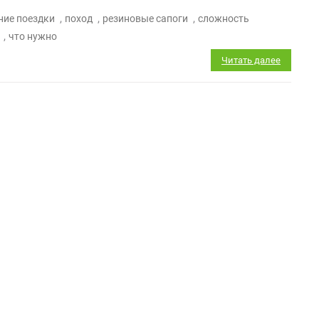
,
,
,
ние поездки
поход
резиновые сапоги
сложность
,
что нужно
Читать далее