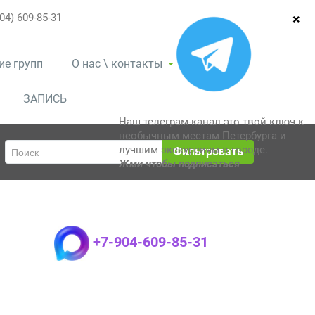
04) 609-85-31
ие групп
О нас \ контакты
ЗАПИСЬ
Наш телеграм-канал это твой ключ к
необычным местам Петербурга и
лучшим экскурсиям в городе.
Фильтровать
Жми чтобы подписаться
+7-904-609-85-31