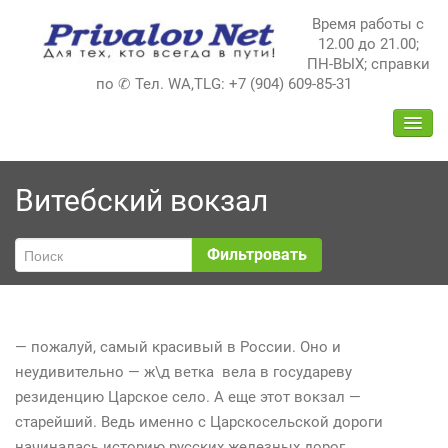
Перейти
Время работы с
к
12.00 до 21.00;
содержимому
ПН-ВЫХ; справки
по ✆ Тел. WA,TLG: +7 (904) 609-85-31
ПЕРЕ
НАВИ
Витебский вокзал
Фильтровать
— пожалуй, самый красивый в России. Оно и
неудивительно — ж\д ветка вела в государеву
резиденцию Царское село. А еще этот вокзал —
старейший. Ведь именно с Царскосельской дороги
начиналась историю русских железных дорог.