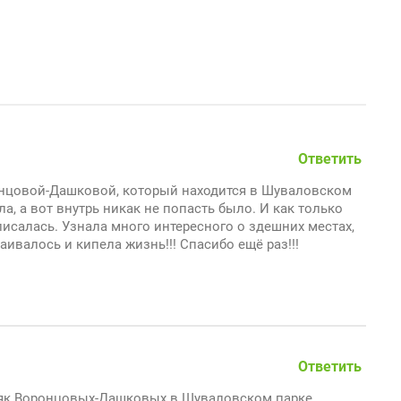
Ответить
онцовой-Дашковой, который находится в Шуваловском
ла, а вот внутрь никак не попасть было. И как только
аписалась. Узнала много интересного о здешних местах,
раивалось и кипела жизнь!!! Спасибо ещё раз!!!
Ответить
няк Воронцовых-Дашковых в Шуваловском парке.