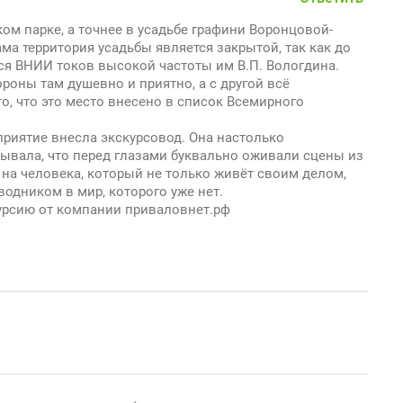
ом парке, а точнее в усадьбе графини Воронцовой-
а территория усадьбы является закрытой, так как до
ся ВНИИ токов высокой частоты им В.П. Вологдина.
ороны там душевно и приятно, а с другой всё
о, что это место внесено в список Всемирного
риятие внесла экскурсовод. Она настолько
зывала, что перед глазами буквально оживали сцены из
 на человека, который не только живёт своим делом,
одником в мир, которого уже нет.
курсию от компании приваловнет.рф