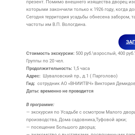
презент. Помимо внешнего изящества дворец изо
которыми закончили только к 1926 году, когда 
Сегодня территория усадьбы обнесена забором, т
частоты им В.П. Вологдина.
ЗА
Стоимость экскурсии:
500 руб.\взрослый, 400 руб
Группы по 20 чел.
Продолжительность:
1,5 часа
Адрес:
Шуваловский пр., д.1 ( Парголово)
Гид:
сотрудник АО «ВНИИТВЧ» Виктория Демидов
Даты:
временно не проводится
В программе:
— экскурсия по Усадьбе с осмотром Малого двор
производства, Дома садовника,Туфовой арки;
— посещение Большого дворца;
— знакомство с выставками, посвященными парк