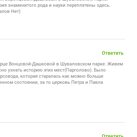
рия знаменитого рода и науки переплетены здесь.
алов Нет)
Ответить
ворце Вонцовой-Дашковой в Шуваловском парке. Живем
сно узнать историю этих мест(Парголово). Было
урсовода, которая старалась как можно больше
енном состоянии, за то церковь Петра и Павла
Ответить