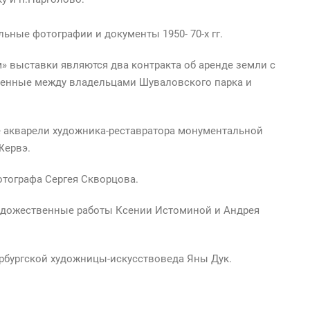
ые фотографии и документы 1950- 70-х гг.
выставки являются два контракта об аренде земли с
вленные между владельцами Шуваловского парка и
кварели художника-реставратора монументальной
Жервэ.
тографа Сергея Скворцова.
ожественные работы Ксении Истоминой и Андрея
бургской художницы-искусствоведа Яны Дук.