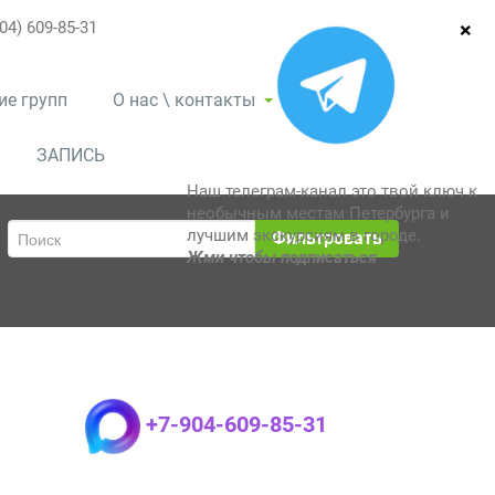
04) 609-85-31
ие групп
О нас \ контакты
ЗАПИСЬ
Наш телеграм-канал это твой ключ к
необычным местам Петербурга и
лучшим экскурсиям в городе.
Фильтровать
Жми чтобы подписаться
+7-904-609-85-31