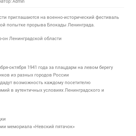
Автор: Admin
асти приглашаются на военно-исторический фестиваль
вой попытке прорыва Блокады Ленинграда.
р-он Ленинградской области
бря-октября 1941 года за плацдарм на левом берегу
ников из разных городов России
 дадут возможность каждому посетителю
мий в аутентичных условиях Ленинградского и
дки
ории мемориала «Невский пятачок»