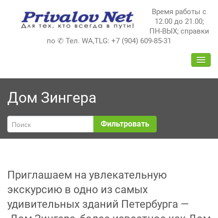
Перейти
Время работы с
к
12.00 до 21.00;
содержимому
ПН-ВЫХ; справки
по ✆ Тел. WA,TLG: +7 (904) 609-85-31
ПЕРЕ
НАВИ
Дом Зингера
Фильтровать
Приглашаем на увлекательную
экскурсию в одно из самых
удивительных зданий Петербурга —