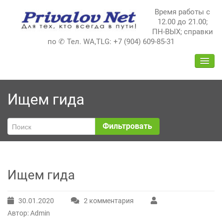
Перейти
Время работы с
к
12.00 до 21.00;
содержимому
ПН-ВЫХ; справки
по ✆ Тел. WA,TLG: +7 (904) 609-85-31
ПЕРЕ
НАВИ
Ищем гида
Фильтровать
Ищем гида
30.01.2020
2 комментария
к
Автор: Admin
записи