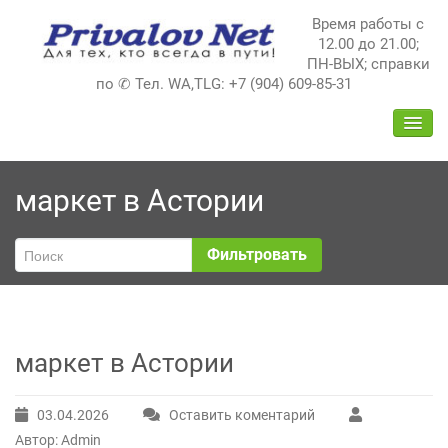
Перейти
Время работы с
к
12.00 до 21.00;
содержимому
ПН-ВЫХ; справки
по ✆ Тел. WA,TLG: +7 (904) 609-85-31
ПЕРЕ
НАВИ
маркет в Астории
Фильтровать
маркет в Астории
03.04.2026
Оставить коментарий
Автор: Admin