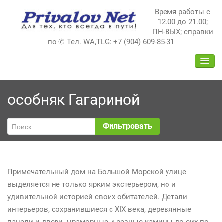
Перейти
Время работы с
к
12.00 до 21.00;
содержимому
ПН-ВЫХ; справки
по ✆ Тел. WA,TLG: +7 (904) 609-85-31
ПЕРЕ
НАВИ
особняк Гагариной
Фильтровать
Примечательный дом на Большой Морской улице
выделяется не только ярким экстерьером, но и
удивительной историей своих обитателей. Детали
интерьеров, сохранившиеся с XIX века, деревянные
панели и двери, мраморные и резные камины до сих по