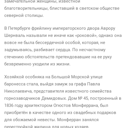
замечательной женщины, известной
благотворительницы, блиставшей в светском обществе
северной столицы.
В Петербурге фрейлину императорского двора Аврору
Шернваль называли не иначе как «роковой», однако она
вовсе не была бессердечной особой, которая, не
задумываясь, разбивает сердца. По несчастному
стечению обстоятельств претендовавшие на ее руку
безвременно уходили из жизни.
Хозяйкой особняка на Большой Морской улице
баронесса стала, выйдя замуж за графа Павла
Николаевича, представителя известного семейства
горнозаводчиков Демидовых. Дом № 45, построенный в
1836 году архитектором Огюстов Монферрана, был
приобретён в качестве одного из свадебных подарков
для обожаемой невесты. Монферран занялся
перестройкой жилища для новых хозяев.