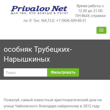
Перейти
Время работы с
к
12.00 до 21.00;
содержимому
ПН-ВЫХ; справки
по ✆ Тел. WA,TLG: +7 (904) 609-85-31
ПЕРЕ
НАВИ
особняк Трубецких-
Нарышкиных
Фильтровать
Пожалуй, самый известный аристократический дом на
улице Чайковского благодаря найденному в 2012 году