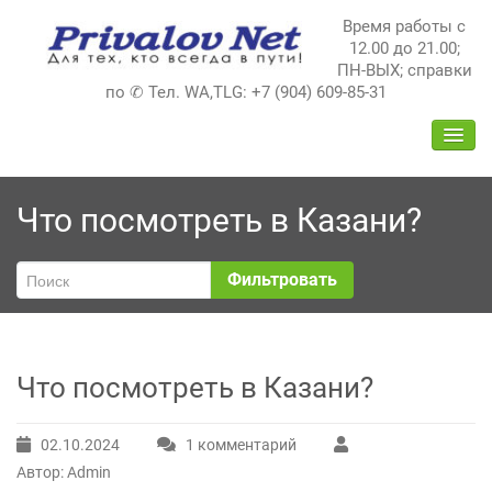
Перейти
Время работы с
к
12.00 до 21.00;
содержимому
ПН-ВЫХ; справки
по ✆ Тел. WA,TLG: +7 (904) 609-85-31
ПЕРЕ
НАВИ
Что посмотреть в Казани?
Фильтровать
Что посмотреть в Казани?
02.10.2024
1 комментарий
к
Автор: Admin
записи