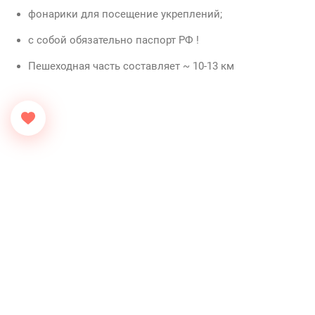
фонарики для посещение укреплений;
Ч
с собой обязательно паспорт РФ !
Пешеходная часть составляет ~ 10-13 км
(
с
в
к
2