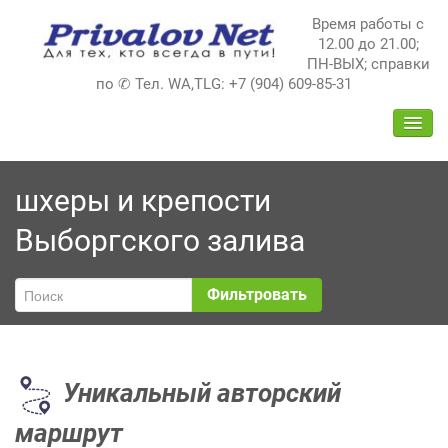
Перейти
Время работы с
к
12.00 до 21.00;
содержимому
ПН-ВЫХ; справки
по ✆ Тел. WA,TLG: +7 (904) 609-85-31
ПЕРЕ
НАВИ
шхеры и крепости
Выборгского залива
Фильтровать
Уникальный авторский
маршрут