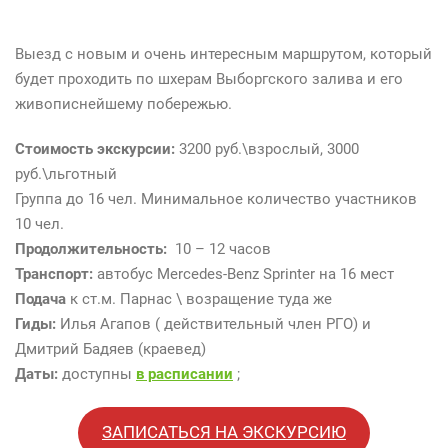
+
7
Выезд с новым и очень интересным маршрутом, который
-
будет проходить по шхерам Выборгского залива и его
9
живописнейшему побережью.
0
4
Стоимость экскурсии:
3200 руб.\взрослый, 3000
-
руб.\льготный
6
Группа до 16 чел. Минимальное количество участников
0
10 чел.
9
Продолжительность:
10 – 12 часов
-
Транспорт:
автобус Mercedes-Benz Sprinter на 16 мест
8
Подача
к ст.м. Парнас \ возращение туда же
5
Гиды:
Илья Агапов ( действительный член РГО) и
-
Дмитрий Бадяев (краевед)
3
Даты
:
доступны
в расписании
;
1
ЗАПИСАТЬСЯ НА ЭКСКУРСИЮ