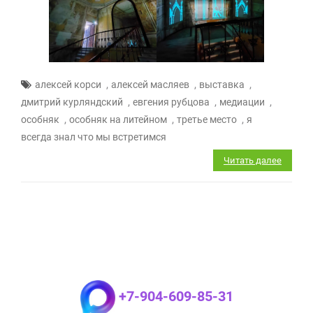
,
,
,
алексей корси
алексей масляев
выставка
,
,
,
дмитрий курляндский
евгения рубцова
медиации
,
,
,
особняк
особняк на литейном
третье место
я
всегда знал что мы встретимся
Читать далее
+7-904-609-85-31