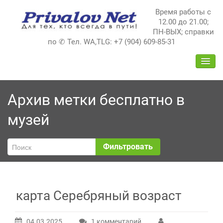
Перейти
Время работы с
к
12.00 до 21.00;
содержимому
ПН-ВЫХ; справки
по ✆ Тел. WA,TLG: +7 (904) 609-85-31
ПЕРЕ
НАВИ
Архив метки
бесплатно в
музей
Фильтровать
карта Серебряный возраст
04.03.2025
1 комментарий