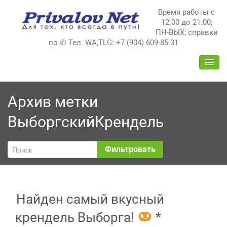
Перейти
Время работы с
к
12.00 до 21.00;
содержимому
ПН-ВЫХ; справки
по ✆ Тел. WA,TLG: +7 (904) 609-85-31
ПЕРЕ
НАВИ
Архив метки
ВыборгскийКрендель
Фильтровать
Найден самый вкусный
крендель Выборга!
*