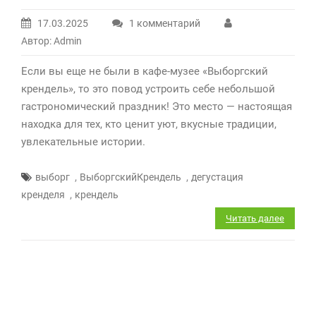
17.03.2025
1 комментарий
к
Автор: Admin
записи
Найден
Если вы еще не были в кафе-музее «Выборгский
самый
крендель», то это повод устроить себе небольшой
вкусный
гастрономический праздник! Это место — настоящая
крендель
находка для тех, кто ценит уют, вкусные традиции,
Выборга!
увлекательные истории.
*
,
,
выборг
ВыборгскийКрендель
дегустация
,
кренделя
крендель
Читать далее