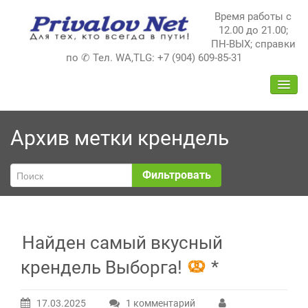
Перейти
Время работы с
к
12.00 до 21.00;
содержимому
ПН-ВЫХ; справки
по ✆ Тел. WA,TLG: +7 (904) 609-85-31
ПЕРЕ
НАВИ
Архив метки
крендель
Фильтровать
Найден самый вкусный
крендель Выборга!
*
17.03.2025
1 комментарий
к