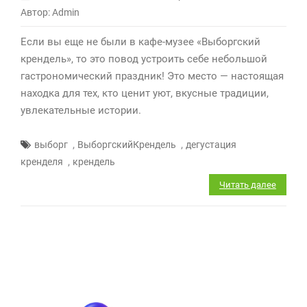
Автор: Admin
записи
Найден
Если вы еще не были в кафе-музее «Выборгский
самый
крендель», то это повод устроить себе небольшой
вкусный
гастрономический праздник! Это место — настоящая
крендель
находка для тех, кто ценит уют, вкусные традиции,
Выборга!
увлекательные истории.
*
,
,
выборг
ВыборгскийКрендель
дегустация
,
кренделя
крендель
Читать далее