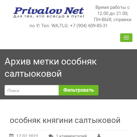
Перейти
Время работы с
к
12.00 до 21.00;
содержимому
ПН-ВЫХ; справки
по ✆ Тел. WA,TLG: +7 (904) 609-85-31
ПЕРЕ
НАВИ
Архив метки
особняк
салтыоковой
Фильтровать
особняк княгини салтыковой
17.07.2022
1 комментарий