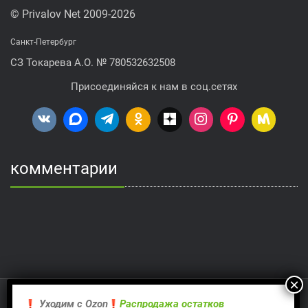
© Privalov Net 2009-2026
Санкт-Петербург
СЗ Токарева А.О. № 780532632508
Присоединяйся к нам в соц.сетях
комментарии
Proudly powered by WordPress
| Theme:
Rambo
by Webriti
Уходим с Оzon
Распродажа остатков