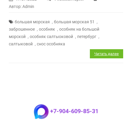
к
Автор: Admin
записи
особняк
,
,
большая морская
большая морская 51
княгини
,
,
заброшенное
особняк
особняк на большой
салтыковой
,
,
,
морской
особняк салтыоковой
петербург
,
салтыковой
снос особняка
Читать далее
+7-904-609-85-31