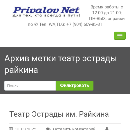
Перейти
Время работы с
к
12.00 до 21.00;
содержимому
ПН-ВЫХ; справки
по ✆ Тел. WA,TLG: +7 (904) 609-85-31
ПЕРЕ
НАВИ
Архив метки
театр эстрады
райкина
Фильтровать
Театр Эстрады им. Райкина
31.03.2025
Оставить коментарий