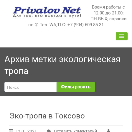
Перейти
Время работы с
к
12.00 до 21.00;
содержимому
ПН-ВЫХ; справки
по ✆ Тел. WA,TLG: +7 (904) 609-85-31
ПЕРЕ
НАВИ
Архив метки
экологическая
тропа
Фильтровать
Эко-тропа в Токсово
13.01.2021
Оставить коментарий