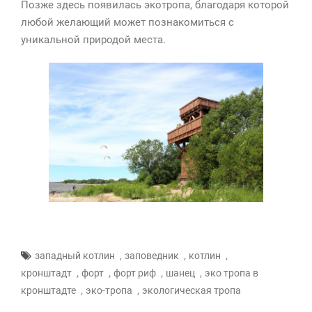
Позже здесь появилась экотропа, благодаря которой
любой желающий может познакомиться с
уникальной природой места.
,
,
,
западный котлин
заповедник
котлин
,
,
,
,
кронштадт
форт
форт риф
шанец
эко тропа в
,
,
кронштадте
эко-тропа
экологическая тропа