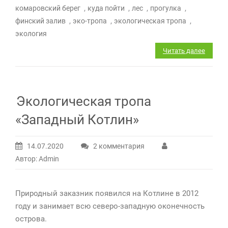
,
,
,
,
комаровский берег
куда пойти
лес
прогулка
,
,
,
финский залив
эко-тропа
экологическая тропа
экология
Читать далее
Экологическая тропа
«Западный Котлин»
14.07.2020
2 комментария
к
Автор: Admin
записи
Экологическая
тропа
Природный заказник появился на Котлине в 2012
«Западный
году и занимает всю северо-западную оконечность
Котлин»
острова.