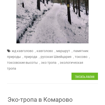
,
,
,
жд кавголово
кавголово
маршрут
памятник
,
,
,
,
природы
природа
русская Швейцария
токсово
,
,
токсовские высоты
эко тропа
экологическая
тропа
Читать далее
Эко-тропа в Комарово