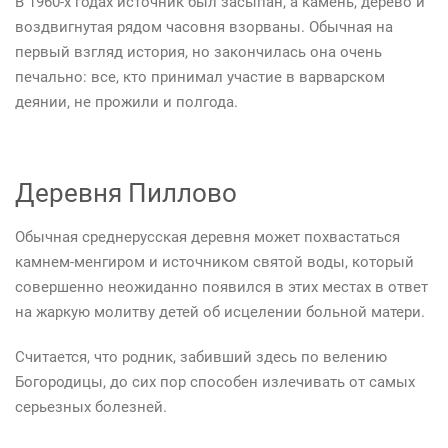
В 1960-х годах источник был засыпан, а камень, дерево и
воздвигнутая рядом часовня взорваны. Обычная на
первый взгляд история, но закончилась она очень
печально: все, кто принимал участие в варварском
деянии, не прожили и полгода.
Деревня Пиллово
Обычная среднерусская деревня может похвастаться
камнем-менгиром и источником святой воды, который
совершенно неожиданно появился в этих местах в ответ
на жаркую молитву детей об исцелении больной матери.
Считается, что родник, забивший здесь по велению
Богородицы, до сих пор способен излечивать от самых
серьезных болезней.