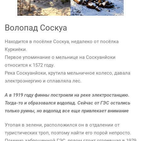
Волопад Соскуа
Находится в посёлке Соскуа, недалеко от посёлка
Куркиёки.
Первое упоминание о мельнице на Соскуанйоки
относится к 1572 году.
Река Соскуанйоки, крутила мельничное колесо, давала
электроэнергию и сплавляла лес.
А в 1919 году финны построили на реке электростанцию.
Тогда-то и образовался водопад. Сейчас от ГЭС остались
только руины, но водопад все еще привлекает внимание
Утопая в зелени, расположился он в отдалении от
туристических троп, поэтому найти его порой непросто.
Помимо заброшенной ГЭС, рядом стоит сгоревшая в 1979