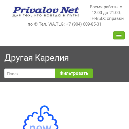
Перейти
Время работы с
к
12.00 до 21.00;
содержимому
ПН-ВЫХ; справки
по ✆ Тел. WA,TLG: +7 (904) 609-85-31
ПЕРЕ
НАВИ
Другая Карелия
Фильтровать