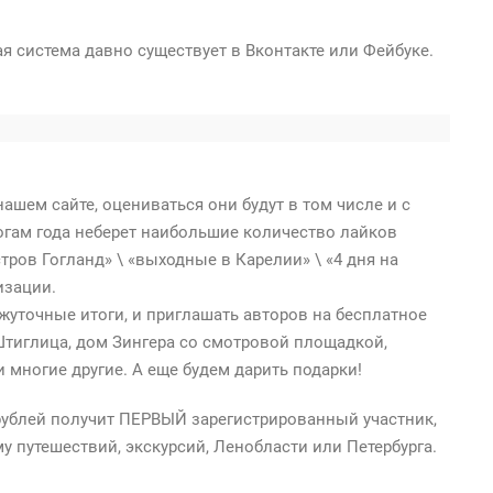
ая система давно существует в Вконтакте или Фейбуке.
нашем сайте, оцениваться они будут в том числе и с
огам года неберет наибольшие количество лайков
тров Гогланд» \ «выходные в Карелии» \ «4 дня на
изации.
уточные итоги, и приглашать авторов на бесплатное
тиглица, дом Зингера со смотровой площадкой,
 многие другие. А еще будем дарить подарки!
рублей получит ПЕРВЫЙ зарегистрированный участник,
у путешествий, экскурсий, Ленобласти или Петербурга.