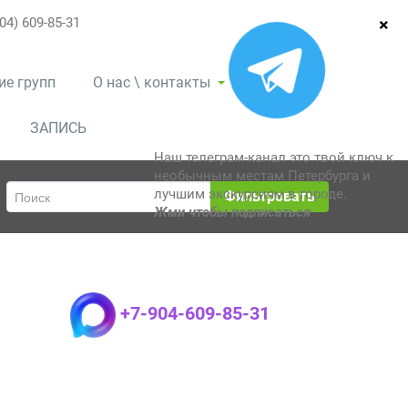
04) 609-85-31
ие групп
О нас \ контакты
ЗАПИСЬ
Наш телеграм-канал это твой ключ к
необычным местам Петербурга и
лучшим экскурсиям в городе.
Фильтровать
Жми чтобы подписаться
+7-904-609-85-31