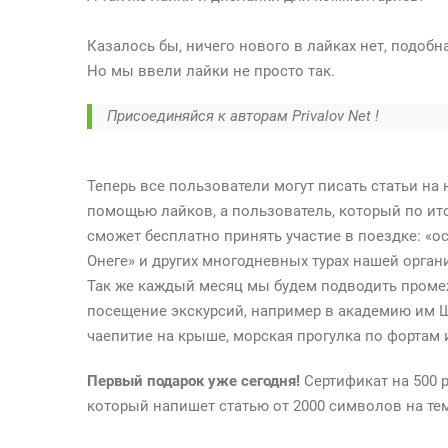
На
нашем
Казалось бы, ничего нового в лайках нет, подобн
сайте
Но мы ввели лайки не просто так.
появились
лайки
Присоединяйся к авторам Privalov Net !
!
Теперь все пользователи могут писать статьи на 
помощью лайков, а пользователь, который по ит
сможет бесплатно принять участие в поездке: «ос
Онеге» и других многодневных турах нашей орган
Так же каждый месяц мы будем подводить промеж
посещение экскурсий, например в академию им Ш
чаепитие на крыше, морская прогулка по фортам и
Первый подарок уже сегодня!
Сертификат на 500 
который напишет статью от 2000 символов на тем