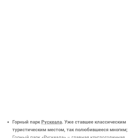
Водопады Ахинкоски на реке Тохмайоки – каскад из
нескольких водопадов с гранитными уступами в
окружении хвойного леса. Эти места послужили
природными декорациями для нескольких
художественных фильмов, самый известный из которых
– военная драма «А зори здесь тихие…».
На территории водопадов и прилегающего леса
располагается экологический маршрут «Аллея сказок» с
подвесными канатными мостами. Под дороге вы
встретите сказочных героев и мистических существ, а
также сможете прогуляться до домика тетушки Совы.
Прогулка по «Аллее сказок» оплачивается
дополнительно по желанию.
Горный парк
Рускеала
. Уже ставшее классическим
туристическим местом, так полюбившееся многим;
Горный парк «Рускеала» – главная круглогодичная