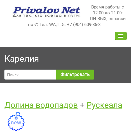
Перейти
Время работы с
к
12.00 до 21.00;
содержимому
ПН-ВЫХ; справки
по ✆ Тел. WA,TLG: +7 (904) 609-85-31
ПЕРЕ
НАВИ
Карелия
Фильтровать
Долина водопадов
+
Рускеала